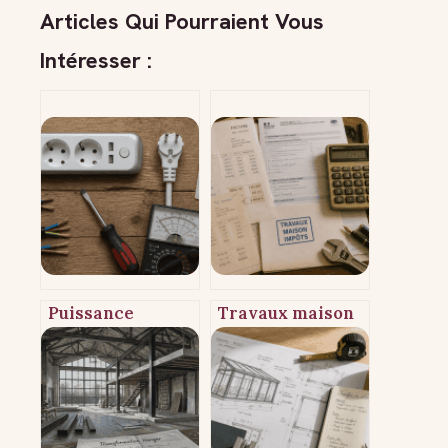
Articles Qui Pourraient Vous
Intéresser :
Puissance
Travaux maison
maximale d’une
et impôts : 3
prise 16A : 3680
leviers fiscaux
watts et les
pour financer vos
règles de
projets de
sécurité à
rénovation