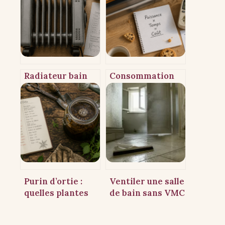
Radiateur bain
Consommation
d’huile : pourquoi
d’un four
une erreur de
électrique : le
puissance fait
mode pyrolyse
exploser votre
peut doubler
facture
votre facture
Purin d’ortie :
Ventiler une salle
quelles plantes
de bain sans VMC
arroser et
: 4 méthodes pour
comment éviter
éliminer