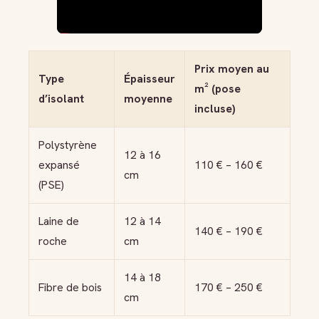
Prix moyen au
Type
Épaisseur
m² (pose
d’isolant
moyenne
incluse)
Polystyrène
12 à 16
expansé
110 € – 160 €
cm
(PSE)
Laine de
12 à 14
140 € – 190 €
roche
cm
14 à 18
Fibre de bois
170 € – 250 €
cm