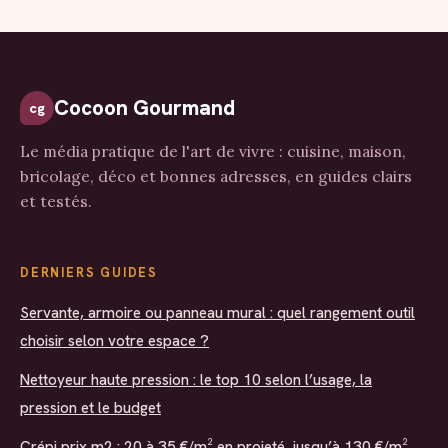
les erreurs de
l’humidité
dosage
durablement
Cocoon Gourmand
cg
Le média pratique de l'art de vivre : cuisine, maison,
bricolage, déco et bonnes adresses, en guides clairs
et testés.
DERNIERS GUIDES
Servante, armoire ou panneau mural : quel rangement outil
choisir selon votre espace ?
Nettoyeur haute pression : le top 10 selon l’usage, la
pression et le budget
Crépi prix m2 : 20 à 35 €/m² en projeté, jusqu’à 130 €/m²