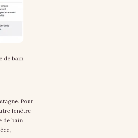
e de bain
r stagne. Pour
utre fenêtre
e de bain
ièce,