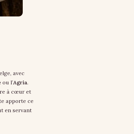
elge, avec
e
ou l’
Agria
.
re à cœur et
ite apporte ce
ut en servant