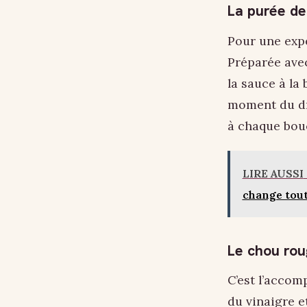
La purée d
Pour une expé
Préparée avec
la sauce à la
moment du dr
à chaque bou
LIRE AUSSI
change tou
Le chou rou
C’est l’acco
du vinaigre e