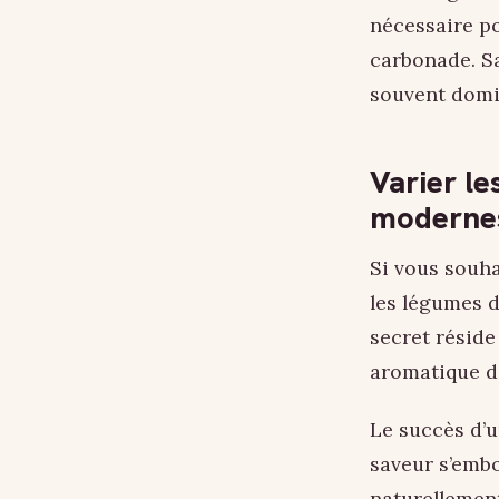
nécessaire po
carbonade. Sa
souvent domin
Varier le
moderne
Si vous souhai
les légumes d
secret réside
aromatique de
Le succès d’u
saveur s’embo
naturellement