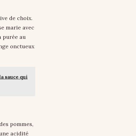
ive de choix.
se marie avec
la purée au
ange onctueux
la sauce qui
c des pommes,
une acidité