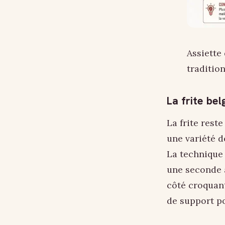
Assiette
traditio
La frite bel
La frite rest
une variété 
La technique 
une seconde à
côté croquant
de support p