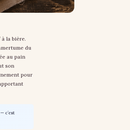
à la bière.
l’amertume du
iée au pain
ut son
agnement pour
apportant
— c’est