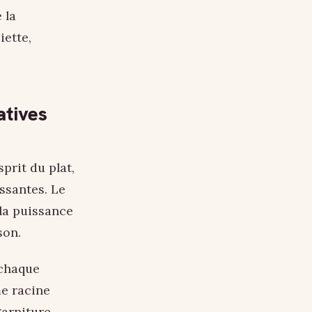
 la
iette,
atives
prit du plat,
essantes. Le
la puissance
son.
 chaque
me racine
garniture