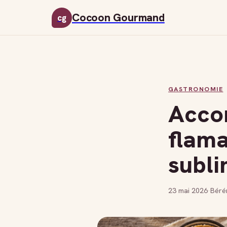
Cocoon Gourmand
cg
GASTRONOMIE
Acco
flama
subli
23 mai 2026
·
Béré