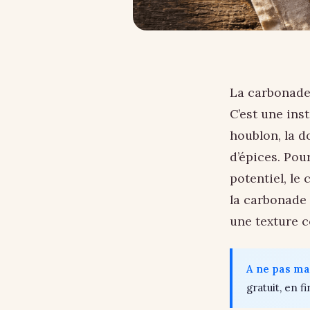
La carbonade 
C’est une ins
houblon, la d
d’épices. Pou
potentiel, le
la carbonade
une texture c
A ne pas m
gratuit, en fi