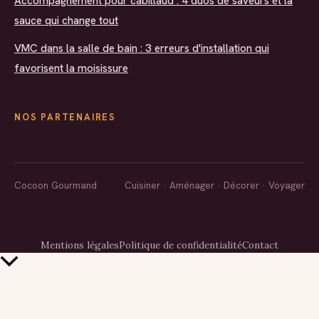
Accompagnement pour cabillaud : 4 duos de saveurs et la
sauce qui change tout
VMC dans la salle de bain : 3 erreurs d'installation qui
favorisent la moisissure
NOS PARTENAIRES
Cocoon Gourmand
Cuisiner · Aménager · Décorer · Voyager
Mentions légales
Politique de confidentialité
Contact
Retour
en
haut