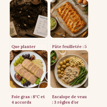
Que planter
Pâte feuilletée : 5
après les
recettes express,
pommes de terre
techniques de
: 3 familles de
cuisson et
légumes et 2
secrets pour un
engrais verts
croustillant
pour régénérer
parfait
votre sol
Foie gras : 8°C et
Escalope de veau
4 accords
: 3 règles d’or