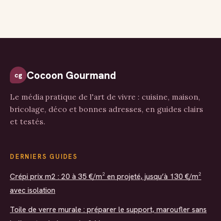
parfaits pour
pour choisir vos
sublimer vos
accompagnements
tables de fête
selon la sauce et
la saison
Cocoon Gourmand
cg
Le média pratique de l'art de vivre : cuisine, maison,
bricolage, déco et bonnes adresses, en guides clairs
et testés.
DERNIERS GUIDES
Crépi prix m2 : 20 à 35 €/m² en projeté, jusqu’à 130 €/m²
avec isolation
Toile de verre murale : préparer le support, maroufler sans