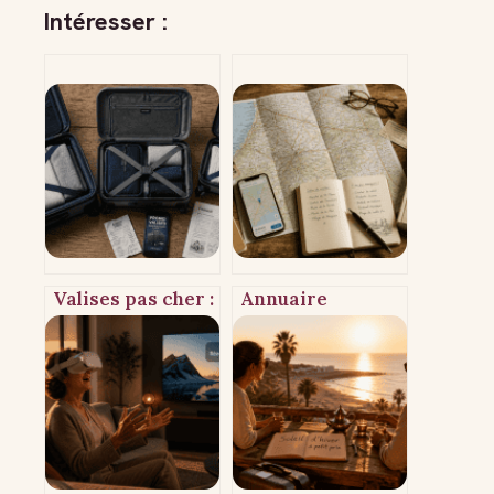
Intéresser :
Valises pas cher :
Annuaire
3 matériaux
tourisme :
durables et 4
pourquoi
astuces pour
délaisser les
payer le prix
plateformes de
juste
réservation pour
un voyage
authentique et