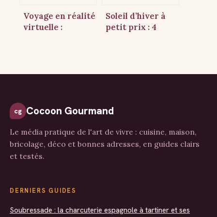
économique ?
Voyage en réalité
Soleil d’hiver à
virtuelle :
petit prix : 4
évasion totale,
destinations à
accessibilité
moins de 4
universelle et
heures de vol
découverte sans
pour s’évader
frontières
sans se ruiner
Cocoon Gourmand
cg
Le média pratique de l'art de vivre : cuisine, maison,
bricolage, déco et bonnes adresses, en guides clairs
et testés.
DERNIERS GUIDES
Soubressade : la charcuterie espagnole à tartiner et ses