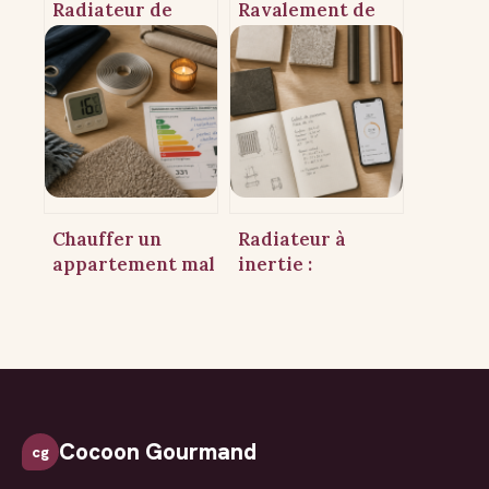
Radiateur de
Ravalement de
salle de bain : 60
façade en
cm de distance,
copropriété : le
norme IPX4 et
seuil des 50 % qui
puissance
impose l’isolation
adaptée
thermique
Chauffer un
Radiateur à
appartement mal
inertie :
isolé : 4 réflexes
comment choisir
pour gagner 3°C
entre inertie
sans changer de
sèche et fluide
radiateur
pour optimiser
votre confort ?
Cocoon Gourmand
cg