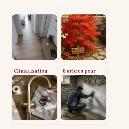
Climatisation
8 arbres pour
dans le couloir :
petit jardin :
une solution
comment choisir
économique pour
des variétés
rafraîchir vos
compactes sans
chambres ou une
entretien
impasse
excessif ?
technique ?