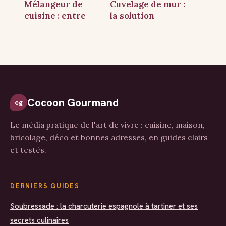
Mélangeur de
Cuvelage de mur :
cuisine : entre
la solution
charme rétro et
technique pour
performance
assainir vos
technique au
sous-sols
quotidien
enterrés
Cocoon Gourmand
cg
Le média pratique de l'art de vivre : cuisine, maison,
bricolage, déco et bonnes adresses, en guides clairs
et testés.
DERNIERS GUIDES
Soubressade : la charcuterie espagnole à tartiner et ses
secrets culinaires