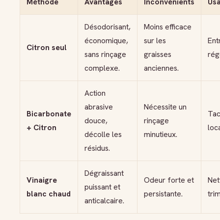
Méthode
Avantages
Inconvénients
Us
Désodorisant,
Moins efficace
économique,
sur les
Ent
Citron seul
sans rinçage
graisses
régu
complexe.
anciennes.
Action
abrasive
Nécessite un
Bicarbonate
Tac
douce,
rinçage
+ Citron
loc
décolle les
minutieux.
résidus.
Dégraissant
Vinaigre
Odeur forte et
Net
puissant et
blanc chaud
persistante.
trim
anticalcaire.