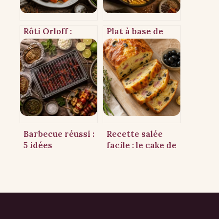
Rôti Orloff :
Plat à base de
comment choisir
poulet : 4
la garniture
techniques pour
idéale pour
transformer vos
équilibrer le gras
repas du
et le fumé ?
quotidien
Barbecue réussi :
Recette salée
5 idées
facile : le cake de
d’accompagnements
base qui sauve
frais et le secret
apéritif, repas et
des braises
restes