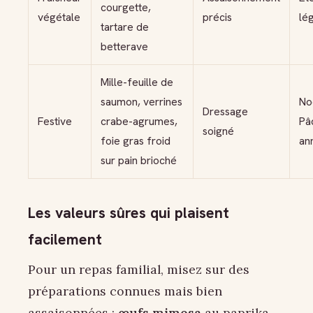
courgette,
végétale
précis
lé
tartare de
betterave
Mille-feuille de
saumon, verrines
No
Dressage
Festive
crabe-agrumes,
Pâ
soigné
foie gras froid
an
sur pain brioché
Les valeurs sûres qui plaisent
facilement
Pour un repas familial, misez sur des
préparations connues mais bien
assaisonnées :
œufs mimosa
au paprika,