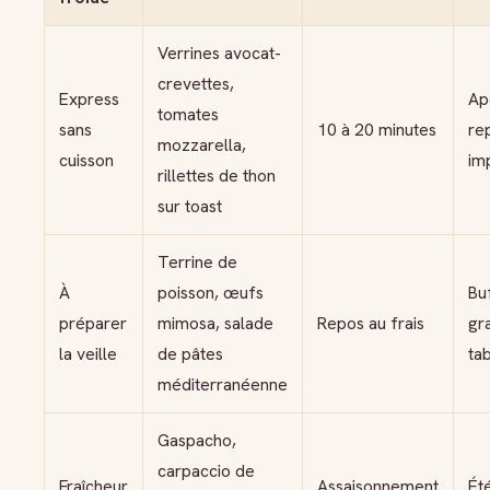
Verrines avocat-
crevettes,
Express
Apé
tomates
sans
10 à 20 minutes
re
mozzarella,
cuisson
im
rillettes de thon
sur toast
Terrine de
À
poisson, œufs
Buf
préparer
mimosa, salade
Repos au frais
gr
la veille
de pâtes
ta
méditerranéenne
Gaspacho,
carpaccio de
Fraîcheur
Assaisonnement
Ét