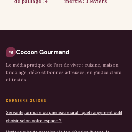
de paillage : 4
inertie : 3 leviers
étapes clés,
pour réduire
ancrage renforcé
votre facture de
et
chauffage
chevauchement
optimal pour un
jardin propre
Cocoon Gourmand
cg
Le média pratique de l'art de vivre : cuisine, maison,
bricolage, déco et bonnes adresses, en guides clairs
et testés.
DERNIERS GUIDES
Servante, armoire ou panneau mural : quel rangement outil
choisir selon votre espace ?