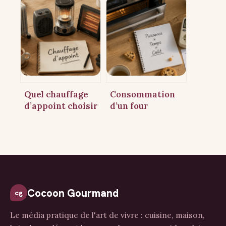
une erreur de
cm de distance,
puissance fait
norme IPX4 et
exploser votre
puissance
facture
adaptée
Quel chauffage
Consommation
d’appoint choisir
d’un four
? 100 watts par
électrique : le
m² et 5
mode pyrolyse
technologies au
peut doubler
banc d’essai
votre facture
Cocoon Gourmand
cg
Le média pratique de l'art de vivre : cuisine, maison,