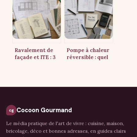
unité extérieure :
intissé : pourquoi
l’alternative
ce revêtement
efficace pour
n’est pas toujours
rafraîchir un
idéal
appartement
sans travaux
Ravalement de
Pompe à chaleur
façade et ITE : 3
réversible : quel
cas où l’isolation
budget prévoir
devient une
pour chauffer et
obligation légale
rafraîchir votre
logement ?
Cocoon Gourmand
cg
Le média pratique de l'art de vivre : cuisine, maison,
bricolage, déco et bonnes adresses, en guides clairs