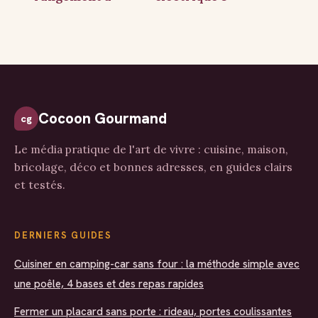
domicile :
sorties : 3
comment libérer
critères
votre espace,
techniques pour
alléger votre
sécuriser vos
esprit et
dérivations
organiser
durablement
Cocoon Gourmand
cg
votre quotidien ?
Le média pratique de l'art de vivre : cuisine, maison,
bricolage, déco et bonnes adresses, en guides clairs
et testés.
DERNIERS GUIDES
Cuisiner en camping-car sans four : la méthode simple avec
une poêle, 4 bases et des repas rapides
Fermer un placard sans porte : rideau, portes coulissantes