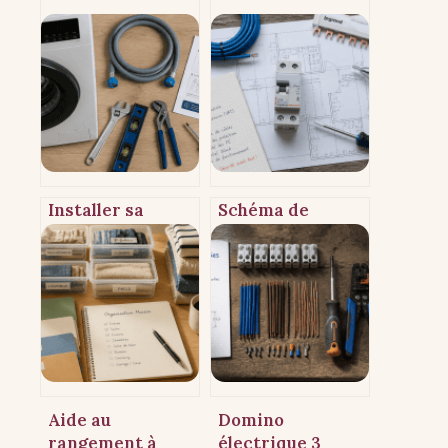
Installer sa
Schéma de
machine à laver :
branchement du
65 cm
disjoncteur
d’évacuation et 3
différentiel
réflexes pour
30mA : guide
éviter les fuites
pratique et
conformité NF C
15-100
Aide au
Domino
rangement à
électrique 3