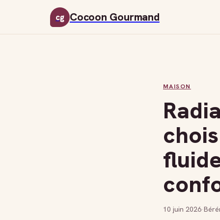
Cocoon Gourmand
cg
MAISON
Radia
chois
fluid
confo
10 juin 2026
·
Béré