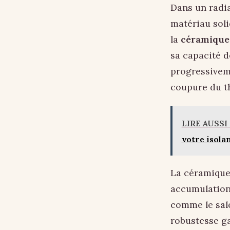
Dans un radia
matériau soli
la
céramique
sa capacité d
progressiveme
coupure du t
LIRE AUSSI
votre isola
La céramique e
accumulation
comme le salo
robustesse ga