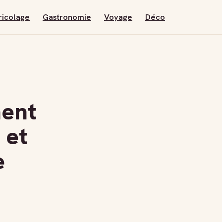
ricolage
Gastronomie
Voyage
Déco
ment
 et
e