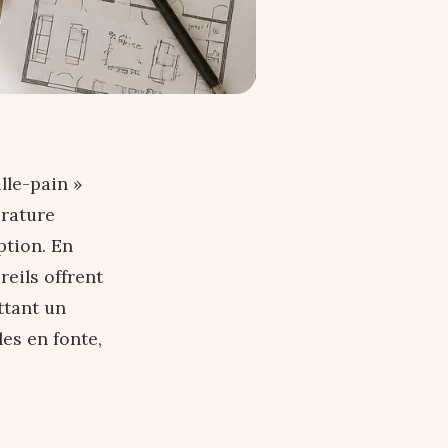
lle-pain »
érature
ption. En
eils offrent
ttant un
es en fonte,