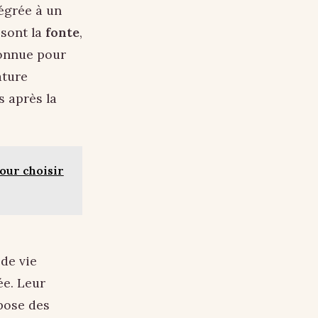
tégrée à un
 sont la
fonte
,
econnue pour
ature
s après la
pour choisir
de vie
ée. Leur
pose des