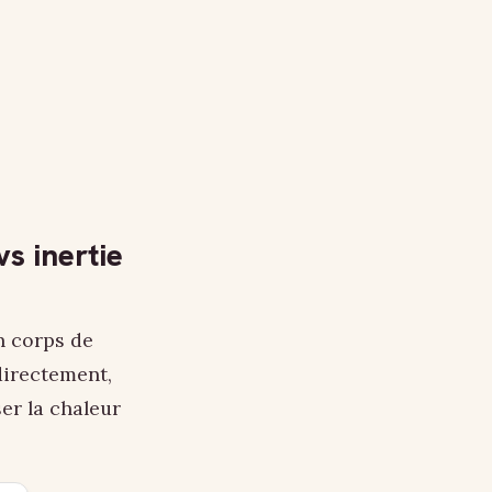
s inertie
n corps de
directement,
ser la chaleur