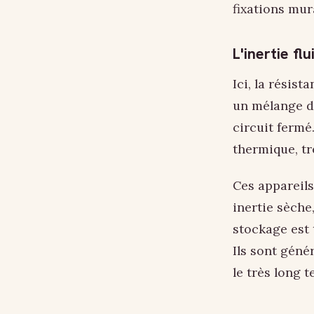
fixations mur
L'inertie fl
Ici, la résis
un mélange d'
circuit fermé
thermique, tr
Ces appareil
inertie sèche
stockage est t
Ils sont géné
le très long 