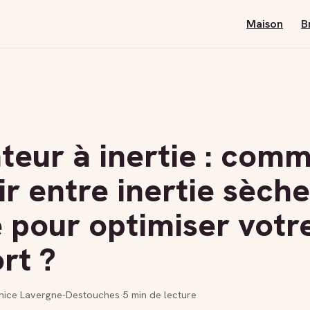
Maison
B
teur à inertie : com
ir entre inertie sèche
e pour optimiser votr
rt ?
nice Lavergne-Destouches
·
5 min de lecture