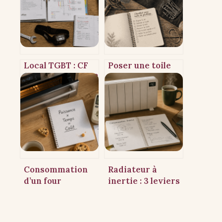
Local TGBT : CF
Poser une toile
1h ou CF 2h ? Les 2
de paillage : 4
critères pour
étapes clés,
choisir le bon
ancrage renforcé
degré
et
d’isolement
chevauchement
optimal pour un
jardin propre
Consommation
Radiateur à
d’un four
inertie : 3 leviers
électrique : le
pour réduire
mode pyrolyse
votre facture de
peut doubler
chauffage