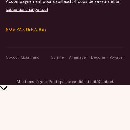
Accompagnement pour cabillaud : 4 duos de saveurs et la
sauce qui change tout
NOS PARTENAIRES
Cocoon Gourmand
Cuisiner · Aménager · Décorer · Voyager
Mentions légales
Politique de confidentialité
Contact
Retour
en
haut